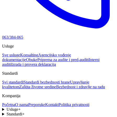
063/384-065
Usluge
Sve usluge
Konsalting
Agencijsko vođenje
dokumentacije
Obuke
Priprema za audite i pred-auditi
Interni
auditi
Izrada i provera deklaracija
Standardi
Svi standardi
Standardi bezbednosti hrane
Upravljanje
kvalitetom
Zaštita životne sredine
Bezbednost i zdravlje na radu
Kompanija
Početna
O nama
Preporuke
Kontakt
Politika privatnosti
Usluge
+
Standardi
+