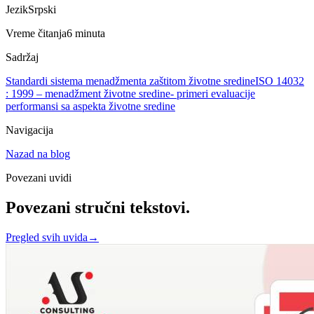
Jezik
Srpski
Vreme čitanja
6 minuta
Sadržaj
Standardi sistema menadžmenta zaštitom životne sredine
ISO 14032
: 1999 – menadžment životne sredine- primeri evaluacije
performansi sa aspekta životne sredine
Navigacija
Nazad na blog
Povezani uvidi
Povezani stručni tekstovi.
Pregled svih uvida
→