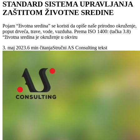
STANDARD SISTEMA UPRAVLJANJA
ZAŠTITOM ŽIVOTNE SREDINE
Pojam “životna sredina” se koristi da opiše naše prirodno okruženje,
poput drveća, trave, vode, vazduha. Prema ISO 1400: (tačka 3.8)
“životna sredina je okruženje u okviru
3. maj 2023.
6 min čitanja
Stručni AS Consulting tekst