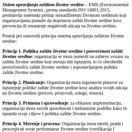
Sistem upravljanja zaštitom životne sredine
– EMS (Environmental
Management System) , prema standardu ISO 14001:2015,
predstavlja sistemski pristup menadžmentu životnom sredinom koji
organizacijama pomaže da doprinesu zaštiti životne sredine kroz
prevenciju ili smanjenje negativnih uticaja na životnu sredinu.
Postoji pet osnovnih principa sistema upravljanja zaštitom životne
sredine:
Princip 1. Politika zaštite životne sredine i posvećenost zaštiti
životne sredine
: organizacija se mora usmeriti na zahteve vezane za
zaštitu životne sredine koji moraju biti ispunjeni, to će obezbediti
posvećenošću zaštiti životne sredine i uspostavljanjem politika
zaštite životne sredine.
Princip 2. Planiranje:
Organizacija mora uspostaviti planove za
ispunejnje politike zaštite životne sredine kroz analizu svojih uticaja
na životnu sredinu (procesi, proizvodi, usluge, resursi).
Princip 3. Primena i sprovođenje
: za efikasnu implementaciju,
organizacija mora razviti sposobnosti i mehanizme podrške kako bi
ispunila svoje ciljeve I politiku zaštite životne sredine.
Princip 4. Merenje i procena
: Organizacija mora meriti, pratiti i
procenjivati svoje performanse životne sredine (verifikacija I