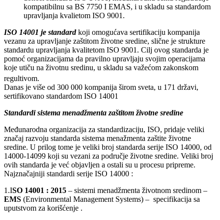
kompatibilnu sa BS 7750 I EMAS, i u skladu sa standardom
upravljanja kvalietom ISO 9001.
ISO 14001 je standard
koji omogućava sertifikaciju kompanija
vezanu za upravljanje zaštitom životne sredine, slične je strukture
standardu upravljanja kvalitetom ISO 9001. Cilj ovog standarda je
pomoć organizacijama da pravilno upravljaju svojim operacijama
koje utiču na životnu sredinu, u skladu sa važećom zakonskom
regultivom.
Danas je više od 300 000 kompanija širom sveta, u 171 državi,
sertifikovano standardom ISO 14001
Standardi sistema menadžmenta zaštitom životne sredine
Međunarodna organizacija za standardizaciju, ISO, pridaje veliki
značaj razvoju standarda sistema menažmenta zaštite životne
sredine. U prilog tome je veliki broj standarda serije ISO 14000, od
14000-14099 koji su vezani za područje životne sredine. Veliki broj
ovih standarda je već objavljen a ostali su u procesu pripreme.
Najznačajniji standardi serije ISO 14000 :
1.I
SO 14001 : 2015
– sistemi menadžmenta životnom sredinom –
EMS
(Environmental Management Systems) – specifikacija sa
uputstvom za korišćenje .