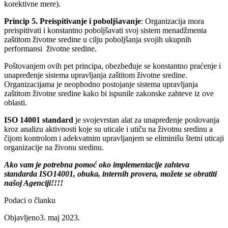
korektivne mere).
Princip 5. Preispitivanje i poboljšavanje
: Organizacija mora
preispitivati i konstantno poboljšavati svoj sistem menadžmenta
zaštitom životne sredine u cilju poboljšanja svojih ukupnih
performansi životne sredine.
Poštovanjem ovih pet principa, obezbeđuje se konstantno praćenje i
unapređenje sistema upravljanja zaštitom životne sredine.
Organizacijama je neophodno postojanje sistema upravljanja
zaštitom životne sredine kako bi ispunile zakonske zahteve iz ove
oblasti.
ISO 14001 standard
je svojevrstan alat za unapređenje poslovanja
kroz analizu aktivnosti koje su uticale i utiču na životnu sredinu a
čijom kontrolom i adekvatnim upravljanjem se eliminišu štetni uticaji
organizacije na živonu sredinu.
Ako vam je potrebna pomoć oko implementacije zahteva
standarda ISO14001, obuka, internih provera, možete se obratiti
našoj Agenciji!!!!
Podaci o članku
Objavljeno
3. maj 2023.