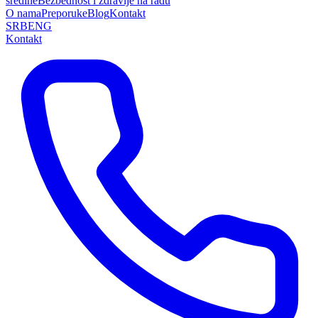
sredine
Bezbednost i zdravlje na radu
O nama
Preporuke
Blog
Kontakt
SRB
ENG
Kontakt