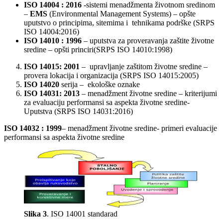
ISO 14004 : 2016
-sistemi menadžmenta životnom sredinom
–
EMS
(Environmental Management Systems) – opšte
uputstvo o principima, sitemima i tehnikama podrške (SRPS
ISO 14004:2016)
ISO 14010 : 1996
– uputstva za proveravanja zaštite životne
sredine – opšti princiri(SRPS ISO 14010:1998)
ISO 14015: 2001
– upravljanje zaštitom životne sredine –
provera lokacija i organizacija (SRPS ISO 14015:2005)
ISO 14020
serija – ekološke oznake
ISO 14031: 2013
– menadžment životne sredine – kriterijumi
za evaluaciju performansi sa aspekta životne sredine-
Uputstva (SRPS ISO 14031:2016)
ISO 14032 : 1999
– menadžment životne sredine- primeri evaluacije
performansi sa aspekta životne sredine
Slika 3
. ISO 14001 standarad