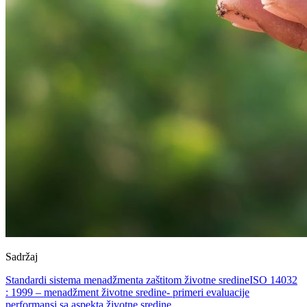
Sadržaj
Standardi sistema menadžmenta zaštitom životne sredine
ISO 14032
: 1999 – menadžment životne sredine- primeri evaluacije
performansi sa aspekta životne sredine