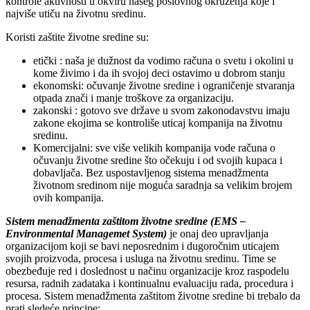
kontrole aktivnosti u okviru našeg poslovnog okruženja koje i
najviše utiču na životnu sredinu.
Koristi zaštite životne sredine su:
etički : naša je dužnost da vodimo računa o svetu i okolini u
kome živimo i da ih svojoj deci ostavimo u dobrom stanju
ekonomski: očuvanje životne sredine i ograničenje stvaranja
otpada znači i manje troškove za organizaciju.
zakonski : gotovo sve države u svom zakonodavstvu imaju
zakone ekojima se kontroliše uticaj kompanija na životnu
sredinu.
Komercijalni: sve više velikih kompanija vode računa o
očuvanju životne sredine što očekuju i od svojih kupaca i
dobavljača. Bez uspostavljenog sistema menadžmenta
životnom sredinom nije moguća saradnja sa velikim brojem
ovih kompanija.
Sistem menadžmenta zaštitom životne sredine (EMS –
Environmental Managemet System)
je onaj deo upravljanja
organizacijom koji se bavi neposrednim i dugoročnim uticajem
svojih proizvoda, procesa i usluga na životnu sredinu. Time se
obezbeđuje red i doslednost u načinu organizacije kroz raspodelu
resursa, radnih zadataka i kontinualnu evaluaciju rada, procedura i
procesa. Sistem menadžmenta zaštitom životne sredine bi trebalo da
prati sledeće principe: