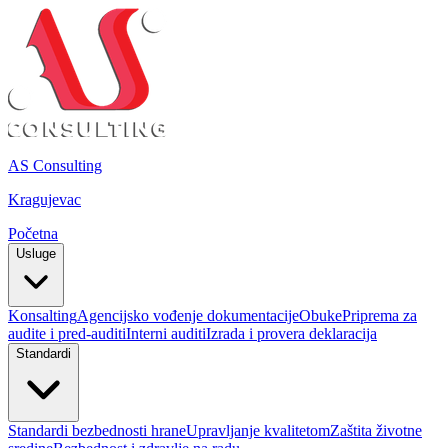
AS Consulting
Kragujevac
Početna
Usluge
Konsalting
Agencijsko vođenje dokumentacije
Obuke
Priprema za
audite i pred-auditi
Interni auditi
Izrada i provera deklaracija
Standardi
Standardi bezbednosti hrane
Upravljanje kvalitetom
Zaštita životne