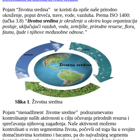
Pojam “životna sredina” se koristi da opiše naše prirodno
okruženje, poput drveća, trave, vode, vazduha. Prema ISO 1400:
(tačka 3.8)
“
životna sredina
je okruženje u okviru koga organizacija
posluje, uključujući vazduh, vodu, zemljište, prirodne resurse, floru,
faunu, ljude i njihove međusobne odnose.”
Slika 1
. Životna sredina
Pojam “menadžment životne sredine” podrazumevamo
kontrolisanje naših aktivnosti u cilju očuvanja prirodnih resursa i
sprečavanja njihovog zagađenja. Naše aktivnosti možemo
kontrolisati u svim segmentima života, počevši od toga šta u svojim
domaćinstvima koristimo i bacamo, pa do najvažnijeg segmenta