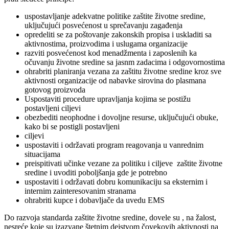
uspostavljanje adekvatne politike zaštite životne sredine,
uključujući posvećenost u sprečavanju zagađenja
opredeliti se za poštovanje zakonskih propisa i uskladiti sa
aktivnostima, proizvodima i uslugama organizacije
razviti posvećenost kod menadžmenta i zaposlenih ka
očuvanju životne sredine sa jasnm zadacima i odgovornostima
ohrabriti planiranja vezana za zaštitu životne sredine kroz sve
aktivnosti organizacije od nabavke sirovina do plasmana
gotovog proizvoda
Uspostaviti procedure upravljanja kojima se postižu
postavljeni ciljevi
obezbediti neophodne i dovoljne resurse, uključujući obuke,
kako bi se postigli postavljeni
ciljevi
uspostaviti i održavati program reagovanja u vanrednim
situacijama
preispitivati učinke vezane za politiku i ciljeve zaštite životne
sredine i uvoditi poboljšanja gde je potrebno
uspostaviti i održavati dobru komunikaciju sa eksternim i
internim zainteresovanim stranama
ohrabriti kupce i dobavljače da uvedu EMS
Do razvoja standarda zaštite životne sredine, dovele su , na žalost,
nesreće koje su izazvane štetnim dejstvom čovekovih aktivnosti na