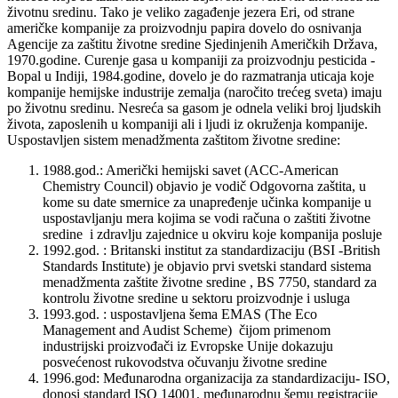
životnu sredinu. Tako je veliko zagađenje jezera Eri, od strane
američke kompanije za proizvodnju papira dovelo do osnivanja
Agencije za zaštitu životne sredine Sjedinjenih Američkih Država,
1970.godine. Curenje gasa u kompaniji za proizvodnju pesticida -
Bopal u Indiji, 1984.godine, dovelo je do razmatranja uticaja koje
kompanije hemijske industrije zemalja (naročito trećeg sveta) imaju
po životnu sredinu. Nesreća sa gasom je odnela veliki broj ljudskih
života, zaposlenih u kompaniji ali i ljudi iz okruženja kompanije.
Uspostavljen sistem menadžmenta zaštitom životne sredine:
1988.god.: Američki hemijski savet (ACC-American
Chemistry Council) objavio je vodič Odgovorna zaštita, u
kome su date smernice za unapređenje učinka kompanije u
uspostavljanju mera kojima se vodi računa o zaštiti životne
sredine i zdravlju zajednice u okviru koje kompanija posluje
1992.god. : Britanski institut za standardizaciju (BSI -British
Standards Institute) je objavio prvi svetski standard sistema
menadžmenta zaštite životne sredine , BS 7750, standard za
kontrolu životne sredine u sektoru proizvodnje i usluga
1993.god. : uspostavljena šema EMAS (The Eco
Management and Audist Scheme) čijom primenom
industrijski proizvođači iz Evropske Unije dokazuju
posvećenost rukovodstva očuvanju životne sredine
1996.god: Međunarodna organizacija za standardizaciju- ISO,
donosi standard ISO 14001, međunarodnu šemu registracije