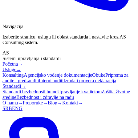
Navigacija
Izaberite stranicu, uslugu ili oblast standarda i nastavite kroz AS
Consulting sistem.
AS
Sistemi upravljanja i standardi
Početna
→
Usluge
→
Konsalting
Agencijsko vođenje dokumentacije
Obuke
Priprema za
audite i pred-auditi
Interni auditi
Izrada i provera deklaracija
Standardi
→
Standardi bezbednosti hrane
Upravljanje kvalitetom
Zaštita životne
sredine
Bezbednost i zdravlje na radu
O nama
→
Preporuke
→
Blog
→
Kontakt
→
SRB
ENG