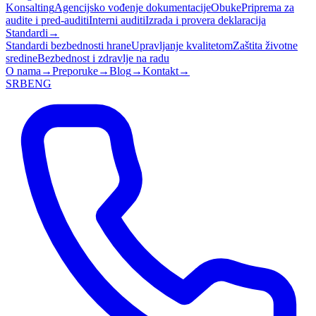
Konsalting
Agencijsko vođenje dokumentacije
Obuke
Priprema za
audite i pred-auditi
Interni auditi
Izrada i provera deklaracija
Standardi
→
Standardi bezbednosti hrane
Upravljanje kvalitetom
Zaštita životne
sredine
Bezbednost i zdravlje na radu
O nama
→
Preporuke
→
Blog
→
Kontakt
→
SRB
ENG