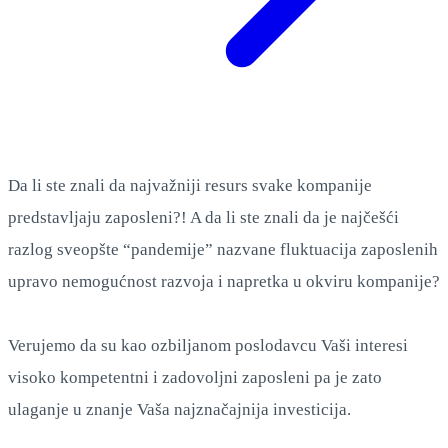
Da li ste znali da najvažniji resurs svake kompanije
predstavljaju zaposleni?! A da li ste znali da je najčešći
razlog sveopšte “pandemije” nazvane fluktuacija zaposlenih
upravo nemogućnost razvoja i napretka u okviru kompanije?
Verujemo da su kao ozbiljanom poslodavcu Vaši interesi
visoko kompetentni i zadovoljni zaposleni pa je zato
ulaganje u znanje Vaša najznačajnija investicija.