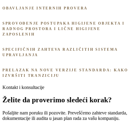
OBAVLJANJE INTERNIH PROVERA
SPROVOĐENJE POSTUPAKA HIGIJENE OBJEKTA I
RADNOG PROSTORA I LIČNE HIGIJENE
ZAPOSLENIH
SPECIFIČNIH ZAHTEVA RAZLIČITIH SISTEMA
UPRAVLJANJA
PRELAZAK NA NOVE VERZIJE STANDARDA: KAKO
IZVRŠITI TRANZICIJU
Kontakt i konsultacije
Želite da proverimo sledeći korak?
Pošaljite nam poruku ili pozovite. Prevešćemo zahteve standarda,
dokumentacije ili audita u jasan plan rada za vašu kompaniju.