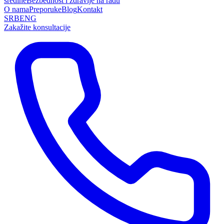
sredine
Bezbednost i zdravlje na radu
O nama
Preporuke
Blog
Kontakt
SRB
ENG
Zakažite konsultacije