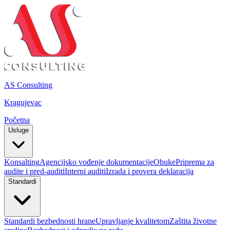
AS Consulting
Kragujevac
Početna
Usluge
Konsalting
Agencijsko vođenje dokumentacije
Obuke
Priprema za
audite i pred-auditi
Interni auditi
Izrada i provera deklaracija
Standardi
Standardi bezbednosti hrane
Upravljanje kvalitetom
Zaštita životne