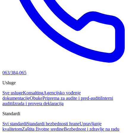
063/384-065
Usluge
Sve usluge
Konsalting
Agencijsko vođenje
dokumentacije
Obuke
Priprema za audite i pred-auditi
Interni
auditi
Izrada i provera deklaracija
Standardi
Svi standardi
Standardi bezbednosti hrane
Upravljanje
kvalitetom
Zaštita životne sredine
Bezbednost i zdravlje na radu