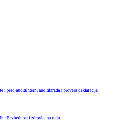
e i pred-auditi
Interni auditi
Izrada i provera deklaracija
dine
Bezbednost i zdravlje na radu