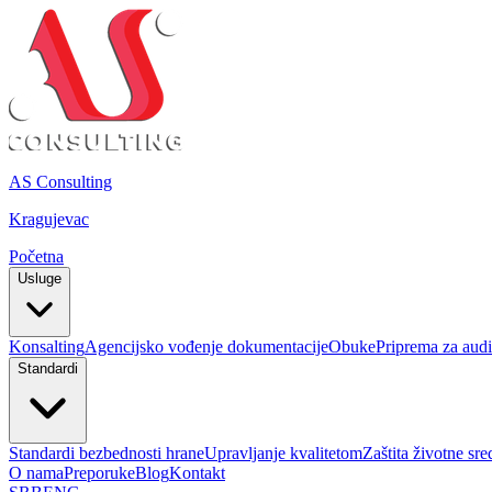
AS Consulting
Kragujevac
Početna
Usluge
Konsalting
Agencijsko vođenje dokumentacije
Obuke
Priprema za audit
Standardi
Standardi bezbednosti hrane
Upravljanje kvalitetom
Zaštita životne sre
O nama
Preporuke
Blog
Kontakt