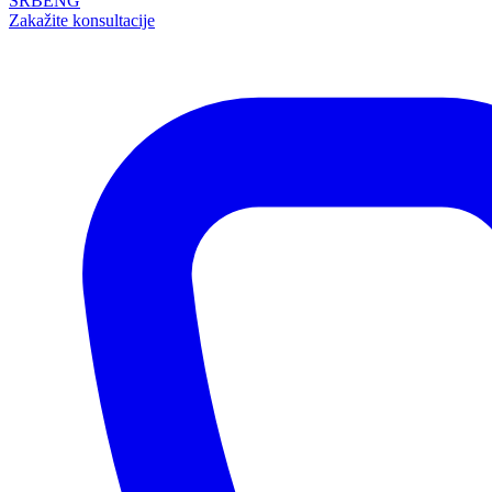
SRB
ENG
Zakažite konsultacije