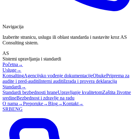
Navigacija
Izaberite stranicu, uslugu ili oblast standarda i nastavite kroz AS
Consulting sistem.
AS
Sistemi upravljanja i standardi
Početna
→
Usluge
→
Konsalting
Agencijsko vođenje dokumentacije
Obuke
Priprema za
audite i pred-auditi
Interni auditi
Izrada i provera deklaracija
Standardi
→
Standardi bezbednosti hrane
Upravljanje kvalitetom
Zaštita životne
sredine
Bezbednost i zdravlje na radu
O nama
→
Preporuke
→
Blog
→
Kontakt
→
SRB
ENG