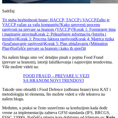
Sadržaj
Tri stuba bezbednosti hrane: HACCP, TACCP i VACCP
Zašto je
VACCP važan za vašu kompaniju?
Kako sprovesti procenu
ranjivosti na prevare sa hranom (VACCP)?
Korak 1: Formiranje tima
i mapiranje sirovina
Korak 2: Prikupljanje informacija (Istorija i
trendovi)
Korak 3: Procena faktora ranjivosti
Korak 4: Matrica rizika
(Izračunavanje ranjivosti)
Korak 5: Plan ublažavanja (Mitigation
Plan)
Najčešće prevare sa hranom i kako ih sprečiti
Na našem blogu smo već detaljno pisali o pojmu Food Fraud
(prevare sa hranom), istoriji falsifikovanja i najnovijim trendovima.
Više možete videti na:
FOOD FRAUD – PREVARE U VEZI
SA HRANOM NOVI TRENDOVI
Takođe smo obradili i Food Defence (odbranu hrane) kroz KAT i
metodologiju tri elementa, što možete videti u više tekstova na
našem blogu.
Međutim, u praksi se često susrećemo sa konfuzijom kada dođe
vreme za implementaciju zahteva GFSI standarda (IFS, BRCGS,
FSSC 22000). Najčešća pitanja koja dobijamo od klijenata su:
Koja