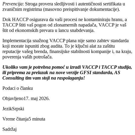
Prevencija
: Stroga provera sledljivosti i autentičnosti sertifikata u
zvaničnim registrima (masovno preispitivanje dokumentacije).
Dok HACCP osigurava da vaši procesi ne kontaminiraju hranu, a
TACCP štiti vaš pogon od zlonamernih napadača, VACCP je vaš
štit od ekonomskih prevara u lancu snabdevanja.
Implementacija snažnog VACCP plana nije samo zahtev standarda
koji morate ispuniti zbog audita. To je ključni alat za zaštitu
reputacije vašeg brenda, finansijske stabilnosti kompanije i, na kraju,
poverenja vaših potrošača.
Ukoliko vam je potrebna pomoć u izradi VACCP i TACCP studija,
ili priprema za prelazak na nove verzije GFSI standarda, AS
Consulting tim vam stoji na raspolaganju!
Podaci o članku
Objavljeno
17. maj 2026.
Jezik
Srpski
Vreme čitanja
5 minuta
Sadržaj