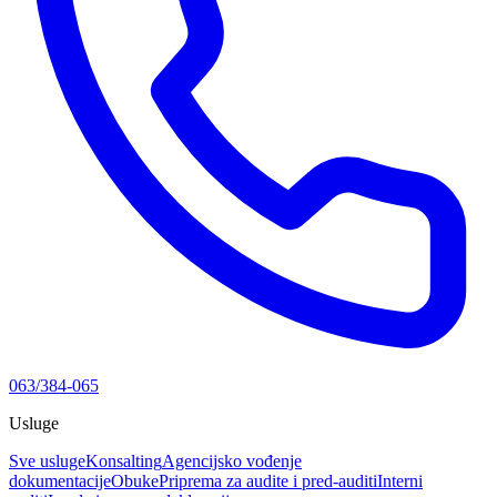
063/384-065
Usluge
Sve usluge
Konsalting
Agencijsko vođenje
dokumentacije
Obuke
Priprema za audite i pred-auditi
Interni