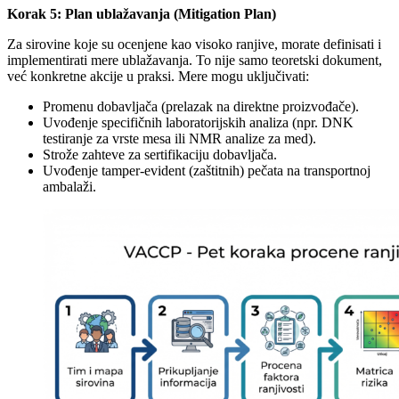
Korak 5: Plan ublažavanja (Mitigation Plan)
Za sirovine koje su ocenjene kao visoko ranjive, morate definisati i
implementirati mere ublažavanja. To nije samo teoretski dokument,
već konkretne akcije u praksi. Mere mogu uključivati:
Promenu dobavljača (prelazak na direktne proizvođače).
Uvođenje specifičnih laboratorijskih analiza (npr. DNK
testiranje za vrste mesa ili NMR analize za med).
Strože zahteve za sertifikaciju dobavljača.
Uvođenje tamper-evident (zaštitnih) pečata na transportnoj
ambalaži.