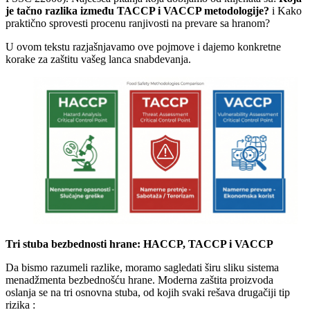
je tačno razlika između TACCP i VACCP metodologije?
i Kako
praktično sprovesti procenu ranjivosti na prevare sa hranom?
U ovom tekstu razjašnjavamo ove pojmove i dajemo konkretne
korake za zaštitu vašeg lanca snabdevanja.
Tri stuba bezbednosti hrane: HACCP, TACCP i VACCP
Da bismo razumeli razlike, moramo sagledati širu sliku sistema
menadžmenta bezbednošću hrane. Moderna zaštita proizvoda
oslanja se na tri osnovna stuba, od kojih svaki rešava drugačiji tip
rizika :