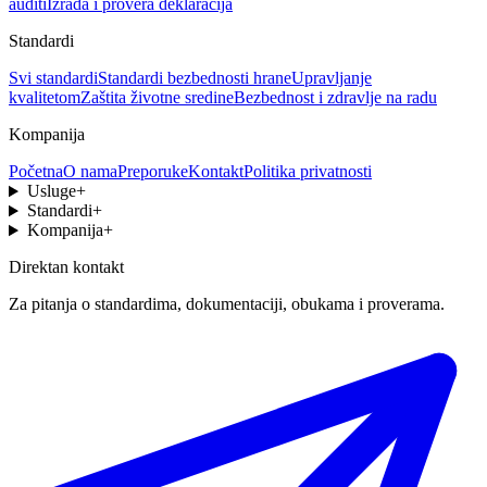
auditi
Izrada i provera deklaracija
Standardi
Svi standardi
Standardi bezbednosti hrane
Upravljanje
kvalitetom
Zaštita životne sredine
Bezbednost i zdravlje na radu
Kompanija
Početna
O nama
Preporuke
Kontakt
Politika privatnosti
Usluge
+
Standardi
+
Kompanija
+
Direktan kontakt
Za pitanja o standardima, dokumentaciji, obukama i proverama.