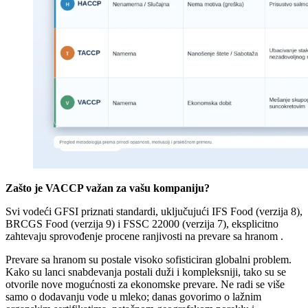
Zašto je VACCP važan za vašu kompaniju?
Svi vodeći GFSI priznati standardi, uključujući IFS Food (verzija 8),
BRCGS Food (verzija 9) i FSSC 22000 (verzija 7), eksplicitno
zahtevaju sprovođenje procene ranjivosti na prevare sa hranom .
Prevare sa hranom su postale visoko sofisticiran globalni problem.
Kako su lanci snabdevanja postali duži i kompleksniji, tako su se
otvorile nove mogućnosti za ekonomske prevare. Ne radi se više
samo o dodavanju vode u mleko; danas govorimo o lažnim