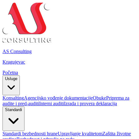
AS Consulting
Kragujevac
Početna
Usluge
Konsalting
Agencijsko vođenje dokumentacije
Obuke
Priprema za
audite i pred-auditi
Interni auditi
Izrada i provera deklaracija
Standardi
Standardi bezbednosti hrane
Upravljanje kvalitetom
Zaštita životne