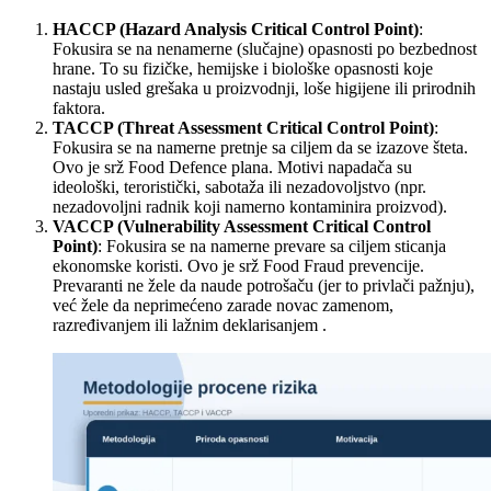
HACCP (Hazard Analysis Critical Control Point)
:
Fokusira se na nenamerne (slučajne) opasnosti po bezbednost
hrane. To su fizičke, hemijske i biološke opasnosti koje
nastaju usled grešaka u proizvodnji, loše higijene ili prirodnih
faktora.
TACCP (Threat Assessment Critical Control Point)
:
Fokusira se na namerne pretnje sa ciljem da se izazove šteta.
Ovo je srž Food Defence plana. Motivi napadača su
ideološki, teroristički, sabotaža ili nezadovoljstvo (npr.
nezadovoljni radnik koji namerno kontaminira proizvod).
VACCP (Vulnerability Assessment Critical Control
Point)
: Fokusira se na namerne prevare sa ciljem sticanja
ekonomske koristi. Ovo je srž Food Fraud prevencije.
Prevaranti ne žele da naude potrošaču (jer to privlači pažnju),
već žele da neprimećeno zarade novac zamenom,
razređivanjem ili lažnim deklarisanjem .