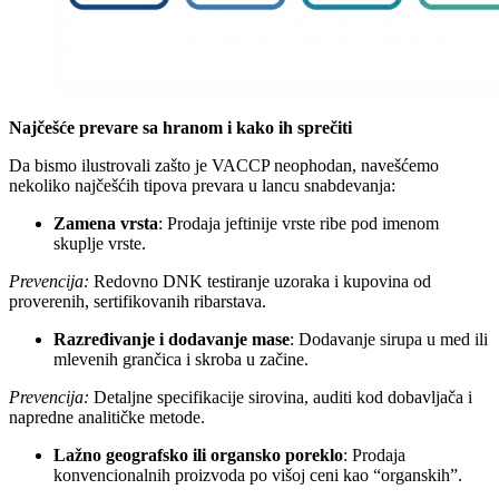
Najčešće prevare sa hranom i kako ih sprečiti
Da bismo ilustrovali zašto je VACCP neophodan, navešćemo
nekoliko najčešćih tipova prevara u lancu snabdevanja:
Zamena vrsta
: Prodaja jeftinije vrste ribe pod imenom
skuplje vrste.
Prevencija:
Redovno DNK testiranje uzoraka i kupovina od
proverenih, sertifikovanih ribarstava.
Razređivanje i dodavanje mase
: Dodavanje sirupa u med ili
mlevenih grančica i skroba u začine.
Prevencija:
Detaljne specifikacije sirovina, auditi kod dobavljača i
napredne analitičke metode.
Lažno geografsko ili organsko poreklo
: Prodaja
konvencionalnih proizvoda po višoj ceni kao “organskih”.