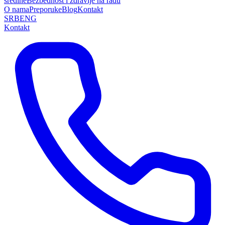
sredine
Bezbednost i zdravlje na radu
O nama
Preporuke
Blog
Kontakt
SRB
ENG
Kontakt