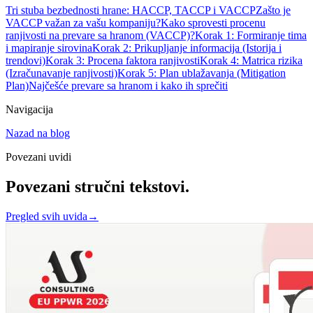
Tri stuba bezbednosti hrane: HACCP, TACCP i VACCP
Zašto je
VACCP važan za vašu kompaniju?
Kako sprovesti procenu
ranjivosti na prevare sa hranom (VACCP)?
Korak 1: Formiranje tima
i mapiranje sirovina
Korak 2: Prikupljanje informacija (Istorija i
trendovi)
Korak 3: Procena faktora ranjivosti
Korak 4: Matrica rizika
(Izračunavanje ranjivosti)
Korak 5: Plan ublažavanja (Mitigation
Plan)
Najčešće prevare sa hranom i kako ih sprečiti
Navigacija
Nazad na blog
Povezani uvidi
Povezani stručni tekstovi.
Pregled svih uvida
→