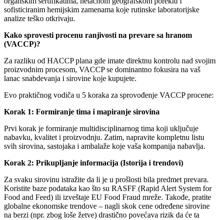
organskim sertifikatima, netačnom geografskom poreklu i
sofisticiranim hemijskim zamenama koje rutinske laboratorijske
analize teško otkrivaju.
Kako sprovesti procenu ranjivosti na prevare sa hranom
(VACCP)?
Za razliku od HACCP plana gde imate direktnu kontrolu nad svojim
proizvodnim procesom, VACCP se dominantno fokusira na vaš
lanac snabdevanja i sirovine koje kupujete.
Evo praktičnog vodiča u 5 koraka za sprovođenje VACCP procene:
Korak 1: Formiranje tima i mapiranje sirovina
Prvi korak je formiranje multidisciplinarnog tima koji uključuje
nabavku, kvalitet i proizvodnju. Zatim, napravite kompletnu listu
svih sirovina, sastojaka i ambalaže koje vaša kompanija nabavlja.
Korak 2: Prikupljanje informacija (Istorija i trendovi)
Za svaku sirovinu istražite da li je u prošlosti bila predmet prevara.
Koristite baze podataka kao što su RASFF (Rapid Alert System for
Food and Feed) ili izveštaje EU Food Fraud mreže. Takođe, pratite
globalne ekonomske trendove – nagli skok cene određene sirovine
na berzi (npr. zbog loše žetve) drastično povećava rizik da će ta