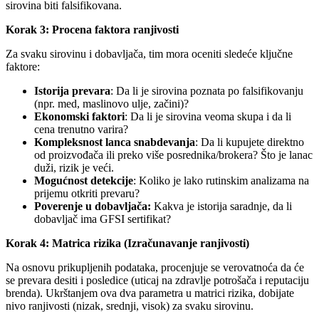
sirovina biti falsifikovana.
Korak 3: Procena faktora ranjivosti
Za svaku sirovinu i dobavljača, tim mora oceniti sledeće ključne
faktore:
Istorija prevara
: Da li je sirovina poznata po falsifikovanju
(npr. med, maslinovo ulje, začini)?
Ekonomski faktori
: Da li je sirovina veoma skupa i da li
cena trenutno varira?
Kompleksnost lanca snabdevanja
: Da li kupujete direktno
od proizvođača ili preko više posrednika/brokera? Što je lanac
duži, rizik je veći.
Mogućnost detekcije
: Koliko je lako rutinskim analizama na
prijemu otkriti prevaru?
Poverenje u dobavljača:
Kakva je istorija saradnje, da li
dobavljač ima GFSI sertifikat?
Korak 4: Matrica rizika (Izračunavanje ranjivosti)
Na osnovu prikupljenih podataka, procenjuje se verovatnoća da će
se prevara desiti i posledice (uticaj na zdravlje potrošača i reputaciju
brenda). Ukrštanjem ova dva parametra u matrici rizika, dobijate
nivo ranjivosti (nizak, srednji, visok) za svaku sirovinu.