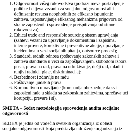
Odgovornost višeg rukovodstva (podrazumeva postavljenje
politike i ciljeva vezanih za socijalnu odgovornost ali i
definisanje resursa neophodnih za efikasno ispunjenje
zahteva, uspostavljanje efikasnog mehanizma prigovora od
strane zaposlenih i sprovođenje preispitivanja od strane
rukovodstva);
Ethical trade and responsible sourcing sistem upravljanja
(zahtevi vezani za upravljanje dokumentima i zapisima,
interne provere, korektivne i preventivne akcije, upravljanje
incidentima u vezi socijalnih pitanja, outsource procesi);
Standardi radnih odnosa (poštovanje zakonskih zahteva i
zahteva standarda u vezi sa zapošljavanjem, slobodom izbora
posla, prava na rad, prava na udruživanje, dečji rad, mladi i
ranjivi radnici, plate, diskriminacija);
Bezbednost i zdravlje na radu
Poštovanje ljudskih prava
Korporativno upravljanje (kompanija obezbeđuje da svi
zaposleni rade u skladu sa zakonskim zahtevima, sprečavajući
korupciju, prevare i sl).
SMETA – Sedex metodologija sprovođenja audita socijalne
odgovornosti
SEDEX je jedna od vodećih svetskih organizacija iz oblasti
socijalne odgovornosti koja predstavlja udruženje organizacija iz