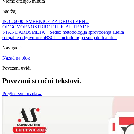
Vreme čitanja
6 minuta
Sadržaj
ISO 26000: SMERNICE ZA DRUŠTVENU
ODGOVORNOST
BRC ETHICAL TRADE
STANDARD
SMETA – Sedex metodologija sprovođenja audita
socijalne odgovornosti
BSCI – metodologija socijalnih audita
Navigacija
Nazad na blog
Povezani uvidi
Povezani stručni tekstovi.
Pregled svih uvida
→