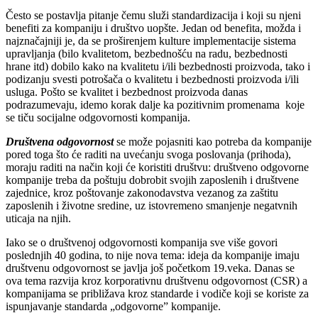
Često se postavlja pitanje čemu služi standardizacija i koji su njeni
benefiti za kompaniju i društvo uopšte. Jedan od benefita, možda i
najznačajniji je, da se proširenjem kulture implementacije sistema
upravljanja (bilo kvalitetom, bezbednošću na radu, bezbednosti
hrane itd) dobilo kako na kvalitetu i/ili bezbednosti proizvoda, tako i
podizanju svesti potrošača o kvalitetu i bezbednosti proizvoda i/ili
usluga. Pošto se kvalitet i bezbednost proizvoda danas
podrazumevaju, idemo korak dalje ka pozitivnim promenama koje
se tiču socijalne odgovornosti kompanija.
Društvena odgovornost
se može pojasniti kao potreba da kompanije
pored toga što će raditi na uvećanju svoga poslovanja (prihoda),
moraju raditi na način koji će koristiti društvu: društveno odgovorne
kompanije treba da poštuju dobrobit svojih zaposlenih i društvene
zajednice, kroz poštovanje zakonodavstva vezanog za zaštitu
zaposlenih i životne sredine, uz istovremeno smanjenje negatvnih
uticaja na njih.
Iako se o društvenoj odgovornosti kompanija sve više govori
poslednjih 40 godina, to nije nova tema: ideja da kompanije imaju
društvenu odgovornost se javlja još početkom 19.veka. Danas se
ova tema razvija kroz korporativnu društvenu odgovornost (CSR) a
kompanijama se približava kroz standarde i vodiče koji se koriste za
ispunjavanje standarda „odgovorne” kompanije.