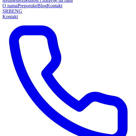
sredine
Bezbednost i zdravlje na radu
O nama
Preporuke
Blog
Kontakt
SRB
ENG
Kontakt