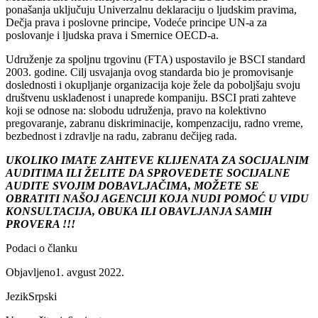
ponašanja uključuju Univerzalnu deklaraciju o ljudskim pravima,
Dečja prava i poslovne principe, Vodeće principe UN-a za
poslovanje i ljudska prava i Smernice OECD-a.
Udruženje za spoljnu trgovinu (FTA) uspostavilo je BSCI standard
2003. godine. Cilj usvajanja ovog standarda bio je promovisanje
doslednosti i okupljanje organizacija koje žele da poboljšaju svoju
društvenu usklađenost i unaprede kompaniju. BSCI prati zahteve
koji se odnose na: slobodu udruženja, pravo na kolektivno
pregovaranje, zabranu diskriminacije, kompenzaciju, radno vreme,
bezbednost i zdravlje na radu, zabranu dečijeg rada.
UKOLIKO IMATE ZAHTEVE KLIJENATA ZA SOCIJALNIM
AUDITIMA ILI ŽELITE DA SPROVEDETE SOCIJALNE
AUDITE SVOJIM DOBAVLJAČIMA, MOŽETE SE
OBRATITI NAŠOJ AGENCIJI KOJA NUDI POMOĆ U VIDU
KONSULTACIJA, OBUKA ILI OBAVLJANJA SAMIH
PROVERA !!!
Podaci o članku
Objavljeno
1. avgust 2022.
Jezik
Srpski