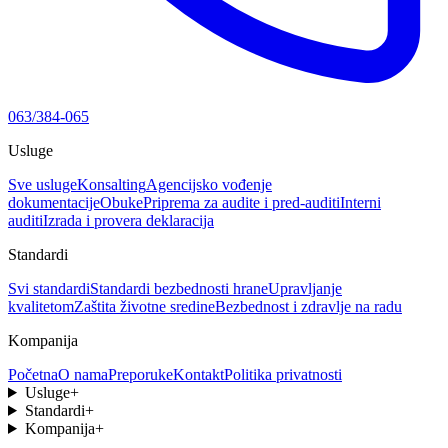
063/384-065
Usluge
Sve usluge
Konsalting
Agencijsko vođenje
dokumentacije
Obuke
Priprema za audite i pred-auditi
Interni
auditi
Izrada i provera deklaracija
Standardi
Svi standardi
Standardi bezbednosti hrane
Upravljanje
kvalitetom
Zaštita životne sredine
Bezbednost i zdravlje na radu
Kompanija
Početna
O nama
Preporuke
Kontakt
Politika privatnosti
Usluge
+
Standardi
+
Kompanija
+