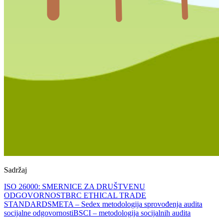
Sadržaj
ISO 26000: SMERNICE ZA DRUŠTVENU
ODGOVORNOST
BRC ETHICAL TRADE
STANDARD
SMETA – Sedex metodologija sprovođenja audita
socijalne odgovornosti
BSCI – metodologija socijalnih audita