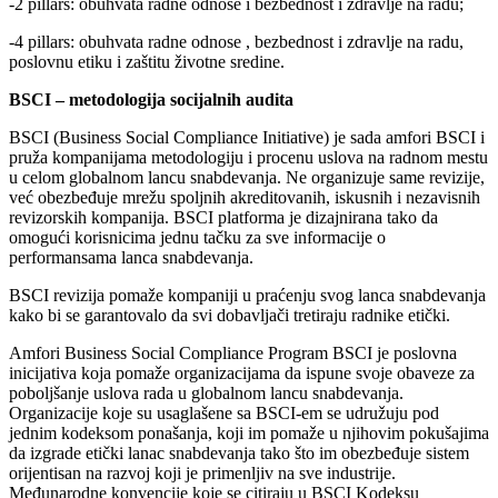
-2 pillars: obuhvata radne odnose i bezbednost i zdravlje na radu;
-4 pillars: obuhvata radne odnose , bezbednost i zdravlje na radu,
poslovnu etiku i zaštitu životne sredine.
BSCI – metodologija socijalnih audita
BSCI (Business Social Compliance Initiative) je sada amfori BSCI i
pruža kompanijama metodologiju i procenu uslova na radnom mestu
u celom globalnom lancu snabdevanja. Ne organizuje same revizije,
već obezbeđuje mrežu spoljnih akreditovanih, iskusnih i nezavisnih
revizorskih kompanija. BSCI platforma je dizajnirana tako da
omogući korisnicima jednu tačku za sve informacije o
performansama lanca snabdevanja.
BSCI revizija pomaže kompaniji u praćenju svog lanca snabdevanja
kako bi se garantovalo da svi dobavljači tretiraju radnike etički.
Amfori Business Social Compliance Program BSCI je poslovna
inicijativa koja pomaže organizacijama da ispune svoje obaveze za
poboljšanje uslova rada u globalnom lancu snabdevanja.
Organizacije koje su usaglašene sa BSCI-em se udružuju pod
jednim kodeksom ponašanja, koji im pomaže u njihovim pokušajima
da izgrade etički lanac snabdevanja tako što im obezbeđuje sistem
orijentisan na razvoj koji je primenljiv na sve industrije.
Međunarodne konvencije koje se citiraju u BSCI Kodeksu