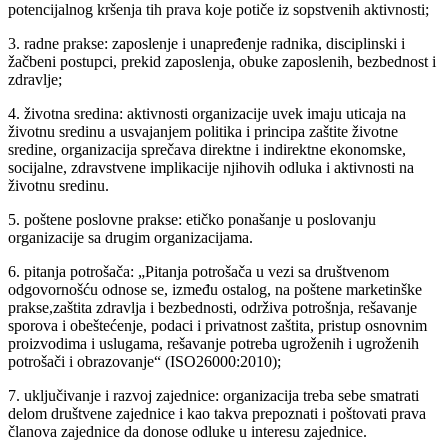
potencijalnog kršenja tih prava koje potiče iz sopstvenih aktivnosti;
3. radne prakse: zaposlenje i unapređenje radnika, disciplinski i
žačbeni postupci, prekid zaposlenja, obuke zaposlenih, bezbednost i
zdravlje;
4. životna sredina: aktivnosti organizacije uvek imaju uticaja na
životnu sredinu a usvajanjem politika i principa zaštite životne
sredine, organizacija sprečava direktne i indirektne ekonomske,
socijalne, zdravstvene implikacije njihovih odluka i aktivnosti na
životnu sredinu.
5. poštene poslovne prakse: etičko ponašanje u poslovanju
organizacije sa drugim organizacijama.
6. pitanja potrošača: „Pitanja potrošača u vezi sa društvenom
odgovornošću odnose se, između ostalog, na poštene marketinške
prakse,zaštita zdravlja i bezbednosti, održiva potrošnja, rešavanje
sporova i obeštećenje, podaci i privatnost zaštita, pristup osnovnim
proizvodima i uslugama, rešavanje potreba ugroženih i ugroženih
potrošači i obrazovanje“ (ISO26000:2010);
7. uključivanje i razvoj zajednice: organizacija treba sebe smatrati
delom društvene zajednice i kao takva prepoznati i poštovati prava
članova zajednice da donose odluke u interesu zajednice.