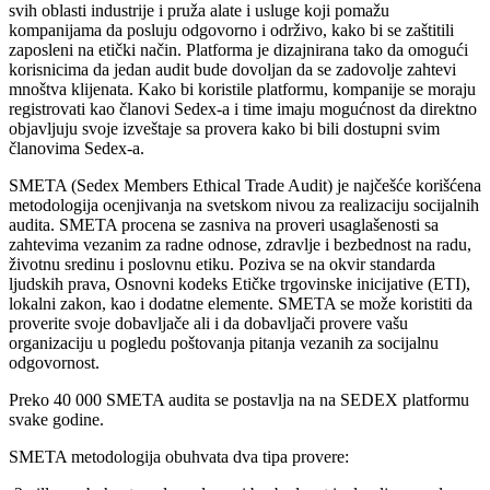
svih oblasti industrije i pruža alate i usluge koji pomažu
kompanijama da posluju odgovorno i održivo, kako bi se zaštitili
zaposleni na etički način. Platforma je dizajnirana tako da omogući
korisnicima da jedan audit bude dovoljan da se zadovolje zahtevi
mnoštva klijenata. Kako bi koristile platformu, kompanije se moraju
registrovati kao članovi Sedex-a i time imaju mogućnost da direktno
objavljuju svoje izveštaje sa provera kako bi bili dostupni svim
članovima Sedex-a.
SMETA (Sedex Members Ethical Trade Audit) je najčešće korišćena
metodologija ocenjivanja na svetskom nivou za realizaciju socijalnih
audita. SMETA procena se zasniva na proveri usaglašenosti sa
zahtevima vezanim za radne odnose, zdravlje i bezbednost na radu,
životnu sredinu i poslovnu etiku. Poziva se na okvir standarda
ljudskih prava, Osnovni kodeks Etičke trgovinske inicijative (ETI),
lokalni zakon, kao i dodatne elemente. SMETA se može koristiti da
proverite svoje dobavljače ali i da dobavljači provere vašu
organizaciju u pogledu poštovanja pitanja vezanih za socijalnu
odgovornost.
Preko 40 000 SMETA audita se postavlja na na SEDEX platformu
svake godine.
SMETA metodologija obuhvata dva tipa provere: