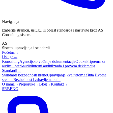
Navigacija
Izaberite stranicu, uslugu ili oblast standarda i nastavite kroz AS
Consulting sistem.
AS
Sistemi upravljanja i standardi
Početna
→
Usluge
→
Konsalting
Agencijsko vođenje dokumentacije
Obuke
Priprema za
audite i pred-auditi
Interni auditi
Izrada i provera deklaracija
Standardi
→
Standardi bezbednosti hrane
Upravljanje kvalitetom
Zaštita životne
sredine
Bezbednost i zdravlje na radu
O nama
→
Preporuke
→
Blog
→
Kontakt
→
SRB
ENG