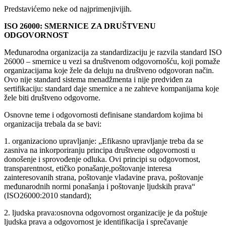
Predstavićemo neke od najprimenjivijih.
ISO 26000: SMERNICE ZA DRUŠTVENU
ODGOVORNOST
Međunarodna organizacija za standardizaciju je razvila standard ISO
26000 – smernice u vezi sa društvenom odgovornošću, koji pomaže
organizacijama koje žele da deluju na društveno odgovoran način.
Ovo nije standard sistema menadžmenta i nije predviđen za
sertifikaciju: standard daje smernice a ne zahteve kompanijama koje
žele biti društveno odgovorne.
Osnovne teme i odgovornosti definisane standardom kojima bi
organizacija trebala da se bavi:
1. organizaciono upravljanje: „Efikasno upravljanje treba da se
zasniva na inkorporiranju principa društvene odgovornosti u
donošenje i sprovođenje odluka. Ovi principi su odgovornost,
transparentnost, etičko ponašanje,poštovanje interesa
zainteresovanih strana, poštovanje vladavine prava, poštovanje
međunarodnih normi ponašanja i poštovanje ljudskih prava“
(ISO26000:2010 standard);
2. ljudska prava:osnovna odgovornost organizacije je da poštuje
ljudska prava a odgovornost je identifikacija i sprečavanje