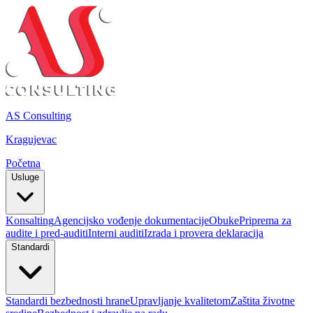
AS Consulting
Kragujevac
Početna
Usluge
Konsalting
Agencijsko vođenje dokumentacije
Obuke
Priprema za
audite i pred-auditi
Interni auditi
Izrada i provera deklaracija
Standardi
Standardi bezbednosti hrane
Upravljanje kvalitetom
Zaštita životne