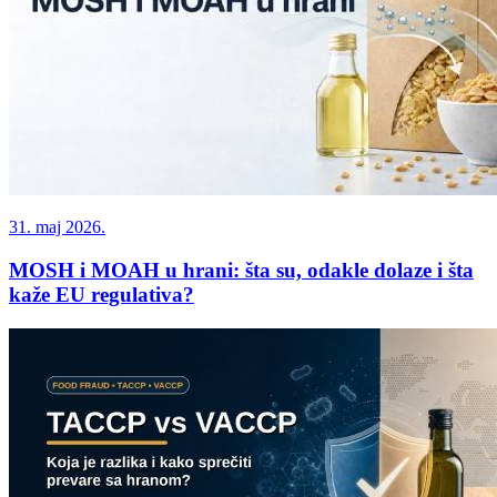
31. maj 2026.
MOSH i MOAH u hrani: šta su, odakle dolaze i šta
kaže EU regulativa?