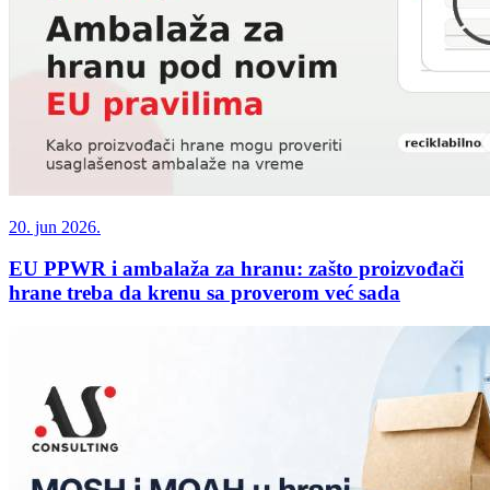
20. jun 2026.
EU PPWR i ambalaža za hranu: zašto proizvođači
hrane treba da krenu sa proverom već sada