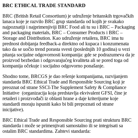
BRC ETHICAL TRADE STANDARD
BRC (British Retail Consortium) je udruženje britanskih trgovačkih
lanaca koje je razvilo BRC grup standarda od kojih je svakako
najpoznatiji i najprimenjiviji BRC Food ali tu su i BRC – Packaging
and packaging materials, BRC – Consumer Products i BRC –
Storage and Distribution. Kao udruženje retailera, BRC ima tu
prednost dobijanja feedback-a direktno od kupaca i konzumenata
tako da se uočio trend porasta svesti (poslednjih 10 godina) u vezi
pitanja socijalne odgovornosti kompanija: gde se podrazumeva da je
proizvod bezbedan i odgovarajućeg kvaliteta ali se pored toga od
kompanija očekuje i socijalno odgovorno ponašanje.
Shodno tome, BRCGS je dao rešenje kompanijama, razvijanjem
standarda BRC Ethical Trade and Responsible Sourcing koji je
preoznat od strane SSCI-The Supplement Safety & Compliance
Initiative (organizacija koja predstavlja ekvivalent GFSI, čine je
retaileri i proizvođači iz oblasti hrane a daje kriterijume koje
standardi moraju ispuniti kako bi bili prepoznati od strane
inicijative).
BRC Ethical Trade and Responsible Sourcing prati strukturu BRC
standarda i može se primenjivati samostalno ili se integrisati sa
ostalim BRC standardima. Zahtevi standarda: