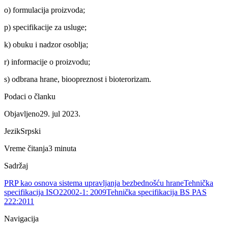
o) formulacija proizvoda;
p) specifikacije za usluge;
k) obuku i nadzor osoblja;
r) informacije o proizvodu;
s) odbrana hrane, bioopreznost i bioterorizam.
Podaci o članku
Objavljeno
29. jul 2023.
Jezik
Srpski
Vreme čitanja
3 minuta
Sadržaj
PRP kao osnova sistema upravljanja bezbednošću hrane
Tehnička
specifikacija ISO22002-1: 2009
Tehnička specifikacija BS PAS
222:2011
Navigacija