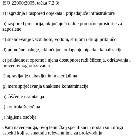
ISO 22000:2005, tačka 7.2.3:
a) izgradnja i raspored objekata i pripadajuće infrastrukture
b) raspored prostorija, uključujući radne pomoćne prostorije za
zaposlene
c) snabdevanje vazduhom, vodom, strujom i drugi priključci
d) pomoćne usluge, uključujući odlaganje otpada i kanalizaciju
e) prikladnost opreme i njena dostupnost radi čišćenja, održavanja i
preventivnog održavanja
f) upravljanje nabavljenim materijalima
g) mere sprječavanja unakrsne kontaminacije
h) čišćenje i sanitacija
i) kontrola štetočina
j) higijena osoblja
Osim navedenoga, ovoj tehničkoj specifikaciji dodati su i drugi
aspekti koji se smatraju relevantnima za proizvodnju: