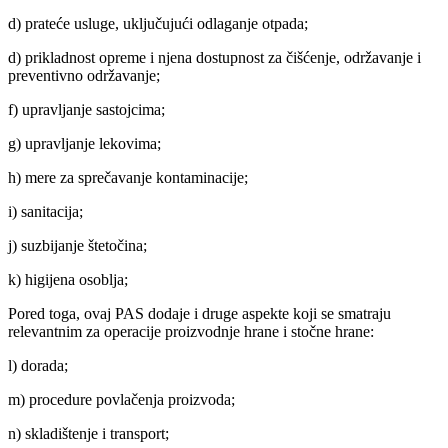
d) prateće usluge, uključujući odlaganje otpada;
d) prikladnost opreme i njena dostupnost za čišćenje, održavanje i
preventivno održavanje;
f) upravljanje sastojcima;
g) upravljanje lekovima;
h) mere za sprečavanje kontaminacije;
i) sanitacija;
j) suzbijanje štetočina;
k) higijena osoblja;
Pored toga, ovaj PAS dodaje i druge aspekte koji se smatraju
relevantnim za operacije proizvodnje hrane i stočne hrane:
l) dorada;
m) procedure povlačenja proizvoda;
n) skladištenje i transport;