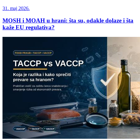
31. maj 2026.
MOSH i MOAH u hrani: šta su, odakle dolaze i šta
kaže EU regulativa?