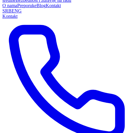
sredine
Bezbednost i zdravlje na radu
O nama
Preporuke
Blog
Kontakt
SRB
ENG
Kontakt