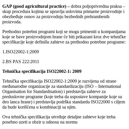
GAP (good agricultural practice) –
dobra poljoprivredna praksa –
skup procedura kojima se upravlja uslovima primarne proizvodnje i
obezbeđuje osnov za proizvodnju bezbednih prehrambenih
proizvoda.
Prethodno potrebni programi koji se mogu primeniti u kompanijama
koje se bave proizvodnjom hrane će biti prikazani kroz dve tehničke
specifikacije koje definišu zahteve za prethodno potrebne programe:
1.ISO22002-1:2009
2.BS PAS 222:2011
Tehnička specifikacija ISO22002-1: 2009
Tehnička specifikacija ISO22002-1:2009 je razvijena od strane
međunarodne organizacije za standardizaciju (ISO – International
Organisation for Standardisation) i predstavlja zahteve za
preduslovne programe (koje treba da uspostave kompanije koje su
deo lanca hrane) i predstavlja podršku standardu ISO22000 s ciljem
da bude korišćena u kombinaciji sa njim.
Ova tehnička specifikacija utvrđuje detaljne zahteve koje treba
posebno uzeti u obzir u odnosu na normu