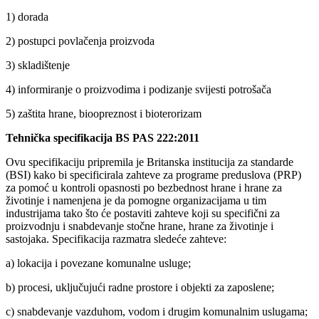
1) dorada
2) postupci povlačenja proizvoda
3) skladištenje
4) informiranje o proizvodima i podizanje svijesti potrošača
5) zaštita hrane, bioopreznost i bioterorizam
Tehnička specifikacija BS PAS 222:2011
Ovu specifikaciju pripremila je Britanska institucija za standarde
(BSI) kako bi specificirala zahteve za programe preduslova (PRP)
za pomoć u kontroli opasnosti po bezbednost hrane i hrane za
životinje i namenjena je da pomogne organizacijama u tim
industrijama tako što će postaviti zahteve koji su specifični za
proizvodnju i snabdevanje stočne hrane, hrane za životinje i
sastojaka. Specifikacija razmatra sledeće zahteve:
a) lokacija i povezane komunalne usluge;
b) procesi, uključujući radne prostore i objekti za zaposlene;
c) snabdevanje vazduhom, vodom i drugim komunalnim uslugama;