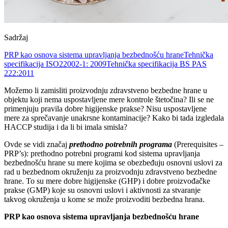
Sadržaj
PRP kao osnova sistema upravljanja bezbednošću hrane
Tehnička
specifikacija ISO22002-1: 2009
Tehnička specifikacija BS PAS
222:2011
Možemo li zamisliti proizvodnju zdravstveno bezbedne hrane u
objektu koji nema uspostavljene mere kontrole štetočina? Ili se ne
primenjuju pravila dobre higijenske prakse? Nisu uspostavljene
mere za sprečavanje unakrsne kontaminacije? Kako bi tada izgledala
HACCP studija i da li bi imala smisla?
Ovde se vidi značaj
prethodno potrebnih programa
(Prerequisites –
PRP’s): prethodno potrebni programi kod sistema upravljanja
bezbednošću hrane su mere kojima se obezbeđuju osnovni uslovi za
rad u bezbednom okruženju za proizvodnju zdravstveno bezbedne
hrane. To su mere dobre higijenske (GHP) i dobre proizvođačke
prakse (GMP) koje su osnovni uslovi i aktivnosti za stvaranje
takvog okruženja u kome se može proizvoditi bezbedna hrana.
PRP kao osnova sistema upravljanja bezbednošću hrane