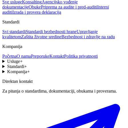
Sve usluge
Konsalting
Agencijsko vođenje
dokumentacije
Obuke
Priprema za audite i pred-auditi
Interni
auditi
Izrada i provera deklaracija
Standardi
Svi standardi
Standardi bezbednosti hrane
Upravljanje
kvalitetom
Zaštita životne sredine
Bezbednost i zdravlje na radu
Kompanija
Početna
O nama
Preporuke
Kontakt
Politika privatnosti
Usluge
+
Standardi
+
Kompanija
+
Direktan kontakt
Za pitanja o standardima, dokumentaciji, obukama i proverama.