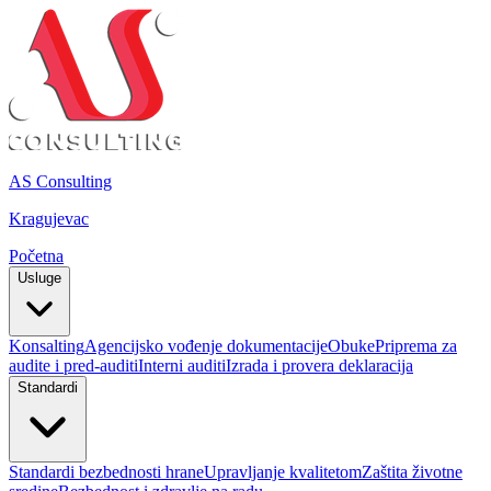
AS Consulting
Kragujevac
Početna
Usluge
Konsalting
Agencijsko vođenje dokumentacije
Obuke
Priprema za
audite i pred-auditi
Interni auditi
Izrada i provera deklaracija
Standardi
Standardi bezbednosti hrane
Upravljanje kvalitetom
Zaštita životne