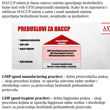
HACCP sistem je danas osnova sistema upravljanja bezbednošću
hrane kod svih GFSI prepoznatih standarda. Kako bi se uspostavio i
održavao HACCP sistem a zatim i ostali standardi sistema
upravljanja bezbednosti hrane, neophodni su preduslovi:
GMP (good manufacturing practice) –
dobra proizvođačka praksa
– skup procedura kojima se upravlja uslovima radne sredine i
obezbeđuje osnov za proizvodnju bezbednih prehrambenih
proizvoda.
GHP (good hygiene practice) –
dobra higijenska praksa – skup
procedura kojima se upravlja higijenom radne sredine i obezbeđuje
osnov za proizvodnju bezbednih prehrambenih proizvoda.