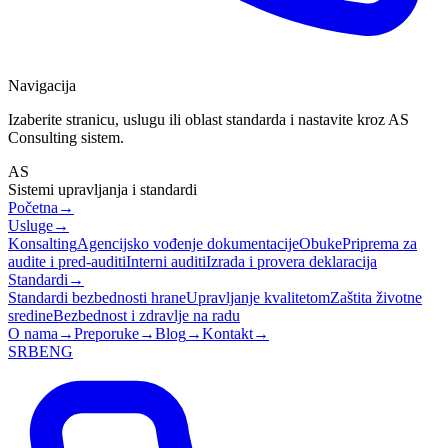
Navigacija
Izaberite stranicu, uslugu ili oblast standarda i nastavite kroz AS
Consulting sistem.
AS
Sistemi upravljanja i standardi
Početna
→
Usluge
→
Konsalting
Agencijsko vođenje dokumentacije
Obuke
Priprema za
audite i pred-auditi
Interni auditi
Izrada i provera deklaracija
Standardi
→
Standardi bezbednosti hrane
Upravljanje kvalitetom
Zaštita životne
sredine
Bezbednost i zdravlje na radu
O nama
→
Preporuke
→
Blog
→
Kontakt
→
SRB
ENG