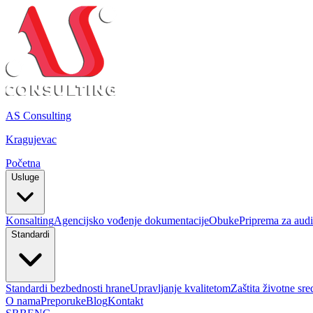
AS Consulting
Kragujevac
Početna
Usluge
Konsalting
Agencijsko vođenje dokumentacije
Obuke
Priprema za audit
Standardi
Standardi bezbednosti hrane
Upravljanje kvalitetom
Zaštita životne sre
O nama
Preporuke
Blog
Kontakt