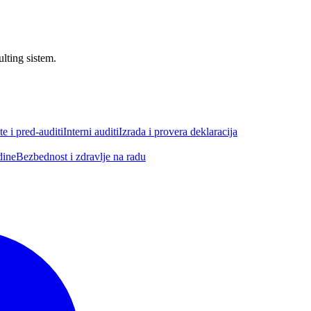
ulting sistem.
e i pred-auditi
Interni auditi
Izrada i provera deklaracija
dine
Bezbednost i zdravlje na radu