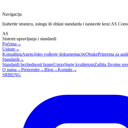
Navigacija
Izaberite stranicu, uslugu ili oblast standarda i nastavite kroz AS Cons
AS
Sistemi upravljanja i standardi
Početna
→
Usluge
→
Konsalting
Agencijsko vođenje dokumentacije
Obuke
Priprema za audit
Standardi
→
Standardi bezbednosti hrane
Upravljanje kvalitetom
Zaštita životne sre
O nama
→
Preporuke
→
Blog
→
Kontakt
→
SRB
ENG