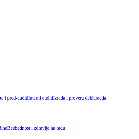
e i pred-auditi
Interni auditi
Izrada i provera deklaracija
dine
Bezbednost i zdravlje na radu