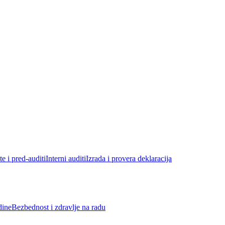
e i pred-auditi
Interni auditi
Izrada i provera deklaracija
dine
Bezbednost i zdravlje na radu