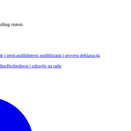
ulting sistem.
e i pred-auditi
Interni auditi
Izrada i provera deklaracija
dine
Bezbednost i zdravlje na radu