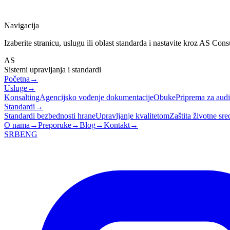
Navigacija
Izaberite stranicu, uslugu ili oblast standarda i nastavite kroz AS Cons
AS
Sistemi upravljanja i standardi
Početna
→
Usluge
→
Konsalting
Agencijsko vođenje dokumentacije
Obuke
Priprema za audit
Standardi
→
Standardi bezbednosti hrane
Upravljanje kvalitetom
Zaštita životne sre
O nama
→
Preporuke
→
Blog
→
Kontakt
→
SRB
ENG