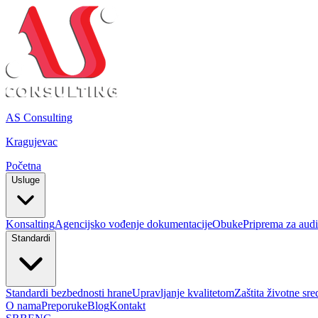
AS Consulting
Kragujevac
Početna
Usluge
Konsalting
Agencijsko vođenje dokumentacije
Obuke
Priprema za audit
Standardi
Standardi bezbednosti hrane
Upravljanje kvalitetom
Zaštita životne sre
O nama
Preporuke
Blog
Kontakt