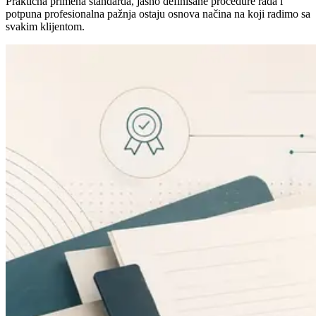
Praktična primena standarda, jasno definisane procedure rada i
potpuna profesionalna pažnja ostaju osnova načina na koji radimo sa
svakim klijentom.