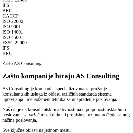
IFS
BRC
HACCP
ISO 22000
ISO 9001
ISO 14001
ISO 45001
FSSC 22000
IFS
BRC
Zašto AS Consulting
Zašto kompanije biraju AS Consulting
As Consulting je kompanija specijalizovana za pružanje
konsultantskih usluga iz oblasti različitih standarda sistema
upravljanja i menadžment tehnika za unapređenje poslovanja.
Naš cilj je da konsultantskim aktivnostima u potpunosti uskladimo
poslovanje sa važećim zakonima i propisima, uz unapređenje samog
načina poslovanja.
Sve ključne oblasti na jednom mestu