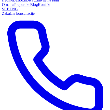
sredine
Bezbednost i zdravlje na radu
O nama
Preporuke
Blog
Kontakt
SRB
ENG
Zakažite konsultacije