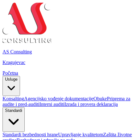
AS Consulting
Kragujevac
Početna
Usluge
Konsalting
Agencijsko vođenje dokumentacije
Obuke
Priprema za
audite i pred-auditi
Interni auditi
Izrada i provera deklaracija
Standardi
Standardi bezbednosti hrane
Upravljanje kvalitetom
Zaštita životne