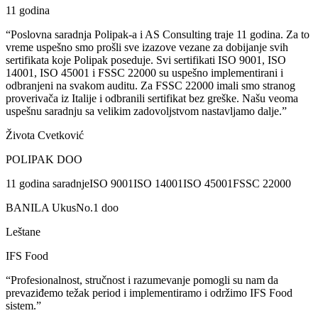
11 godina
“Poslovna saradnja Polipak-a i AS Consulting traje 11 godina. Za to
vreme uspešno smo prošli sve izazove vezane za dobijanje svih
sertifikata koje Polipak poseduje. Svi sertifikati ISO 9001, ISO
14001, ISO 45001 i FSSC 22000 su uspešno implementirani i
odbranjeni na svakom auditu. Za FSSC 22000 imali smo stranog
proverivača iz Italije i odbranili sertifikat bez greške. Našu veoma
uspešnu saradnju sa velikim zadovoljstvom nastavljamo dalje.”
Života Cvetković
POLIPAK DOO
11 godina saradnje
ISO 9001
ISO 14001
ISO 45001
FSSC 22000
BANILA UkusNo.1 doo
Leštane
IFS Food
“Profesionalnost, stručnost i razumevanje pomogli su nam da
prevaziđemo težak period i implementiramo i održimo IFS Food
sistem.”